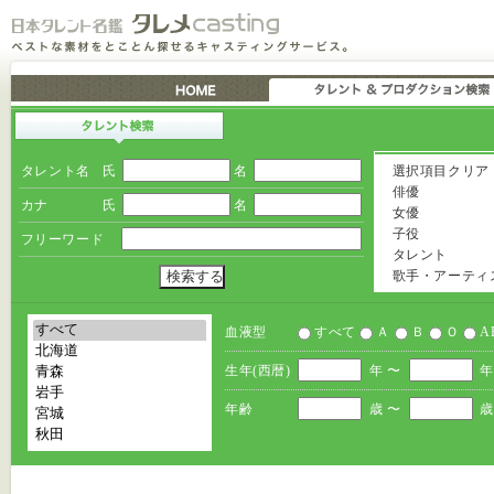
タレント名
氏
名
選択項目クリア
俳優
カナ
氏
名
女優
子役
フリーワード
タレント
歌手・アーティ
血液型
すべて
Ａ
Ｂ
Ｏ
A
生年(西暦)
年 〜
年
年齢
歳 〜
歳