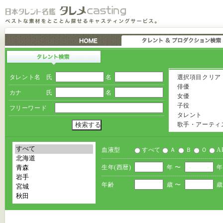
タレント名
氏
名
選択項目クリア
俳優
カナ
氏
名
女優
子役
フリーワード
タレント
歌手・アーティ
血液型
すべて
Ａ
Ｂ
Ｏ
A
生年(西暦)
年 〜
年
年齢
歳 〜
歳