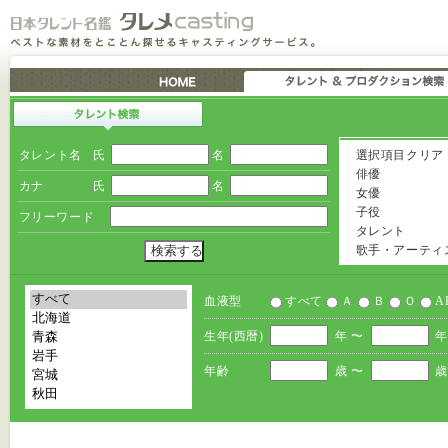
タレント名
氏
名
選択項目クリア
俳優
カナ
氏
名
女優
子役
フリーワード
タレント
歌手・アーティ
血液型
すべて
Ａ
Ｂ
Ｏ
A
生年(西暦)
年 〜
年
年齢
歳 〜
歳