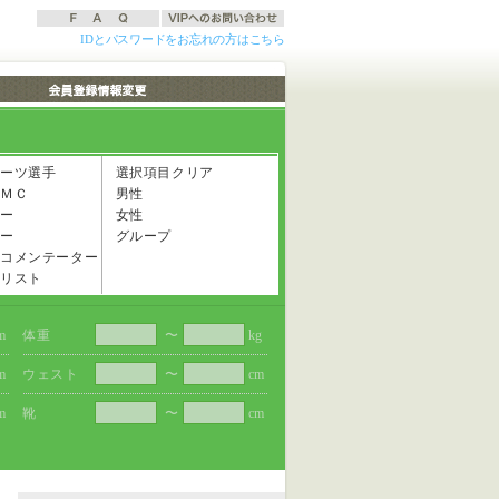
IDとパスワードをお忘れの方はこちら
ーツ選手
選択項目クリア
ＭＣ
男性
ー
女性
ー
グループ
コメンテーター
リスト
m
体重
〜
kg
m
ウェスト
〜
cm
m
靴
〜
cm