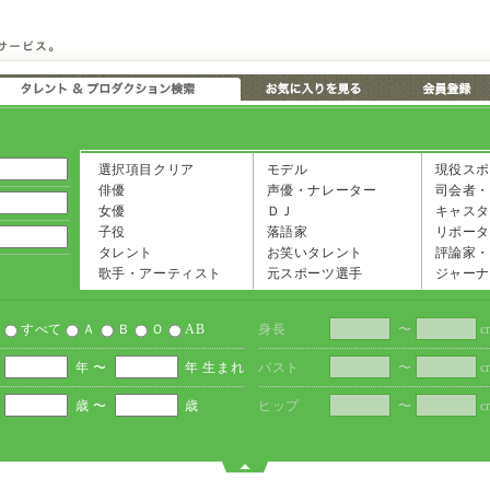
選択項目クリア
モデル
現役スポ
俳優
声優・ナレーター
司会者・
女優
ＤＪ
キャスタ
子役
落語家
リポータ
タレント
お笑いタレント
評論家・
歌手・アーティスト
元スポーツ選手
ジャーナ
すべて
Ａ
Ｂ
Ｏ
AB
身長
〜
c
年 〜
年 生まれ
バスト
〜
c
歳 〜
歳
ヒップ
〜
c