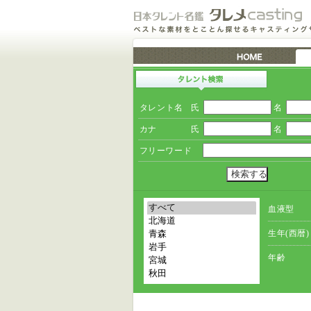
タレント名
氏
名
カナ
氏
名
フリーワード
血液型
生年(西暦)
年齢