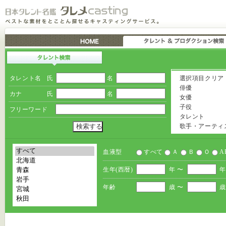
タレント名
氏
名
選択項目クリア
俳優
カナ
氏
名
女優
子役
フリーワード
タレント
歌手・アーティ
血液型
すべて
Ａ
Ｂ
Ｏ
A
生年(西暦)
年 〜
年
年齢
歳 〜
歳