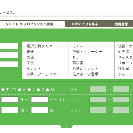
選択項目クリア
モデル
現役スポ
俳優
声優・ナレーター
司会者・
女優
ＤＪ
キャスタ
子役
落語家
リポータ
タレント
お笑いタレント
評論家・
歌手・アーティスト
元スポーツ選手
ジャーナ
すべて
Ａ
Ｂ
Ｏ
AB
身長
〜
c
年 〜
年 生まれ
バスト
〜
c
歳 〜
歳
ヒップ
〜
c