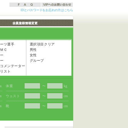
IDとパスワードをお忘れの方はこちら
ーツ選手
選択項目クリア
ＭＣ
男性
ー
女性
ー
グループ
コメンテーター
リスト
m
体重
〜
kg
m
ウェスト
〜
cm
m
靴
〜
cm