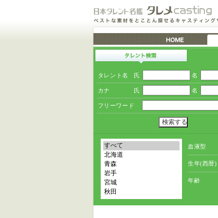
タレント名
氏
名
カナ
氏
名
フリーワード
血液型
生年(西暦)
年齢