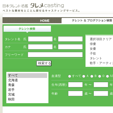
タレント名
氏
名
選択項目クリア
俳優
カナ
氏
名
女優
子役
フリーワード
タレント
歌手・アーティ
血液型
すべて
Ａ
Ｂ
Ｏ
A
生年(西暦)
年 〜
年
年齢
歳 〜
歳