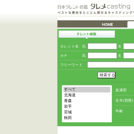
タレント名
氏
名
カナ
氏
名
フリーワード
血液型
生年(西暦)
年齢