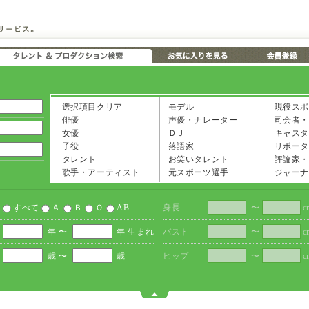
選択項目クリア
モデル
現役スポ
俳優
声優・ナレーター
司会者・
女優
ＤＪ
キャスタ
子役
落語家
リポータ
タレント
お笑いタレント
評論家・
歌手・アーティスト
元スポーツ選手
ジャーナ
すべて
Ａ
Ｂ
Ｏ
AB
身長
〜
c
年 〜
年 生まれ
バスト
〜
c
歳 〜
歳
ヒップ
〜
c