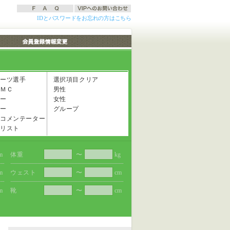
IDとパスワードをお忘れの方はこちら
ーツ選手
選択項目クリア
ＭＣ
男性
ー
女性
ー
グループ
コメンテーター
リスト
m
体重
〜
kg
m
ウェスト
〜
cm
m
靴
〜
cm