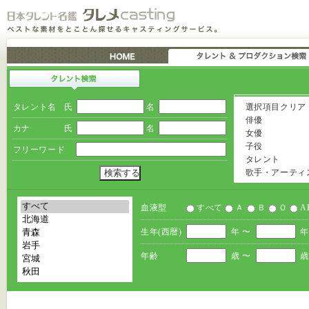
タレント名
氏
名
選択項目クリア
俳優
カナ
氏
名
女優
子役
フリーワード
タレント
歌手・アーティ
血液型
すべて
Ａ
Ｂ
Ｏ
A
生年(西暦)
年 〜
年
年齢
歳 〜
歳