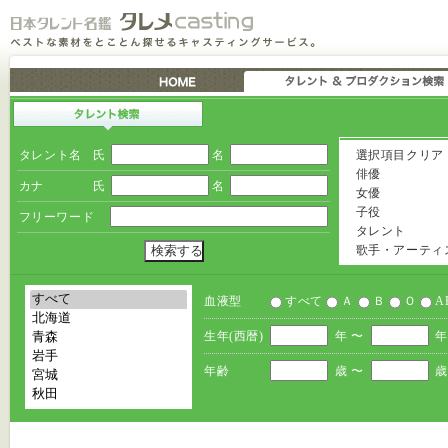
タレント名
氏
名
選択項目クリア
俳優
カナ
氏
名
女優
子役
フリーワード
タレント
歌手・アーティ
血液型
すべて
Ａ
Ｂ
Ｏ
A
生年(西暦)
年 〜
年
年齢
歳 〜
歳