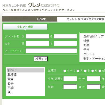
タレント名
氏
名
選択項目クリア
俳優
カナ
氏
名
女優
子役
フリーワード
タレント
歌手・アーティ
血液型
すべて
Ａ
Ｂ
Ｏ
A
生年(西暦)
年 〜
年
年齢
歳 〜
歳