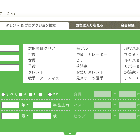
選択項目クリア
モデル
現役スポ
俳優
声優・ナレーター
司会者・
女優
ＤＪ
キャスタ
子役
落語家
リポータ
タレント
お笑いタレント
評論家・
歌手・アーティスト
元スポーツ選手
ジャーナ
すべて
Ａ
Ｂ
Ｏ
AB
身長
〜
c
年 〜
年 生まれ
バスト
〜
c
歳 〜
歳
ヒップ
〜
c