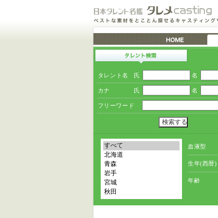
タレント名
氏
名
カナ
氏
名
フリーワード
血液型
生年(西暦)
年齢