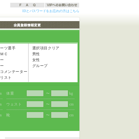
IDとパスワードをお忘れの方はこちら
ーツ選手
選択項目クリア
ＭＣ
男性
ー
女性
ー
グループ
コメンテーター
リスト
m
体重
〜
kg
m
ウェスト
〜
cm
m
靴
〜
cm