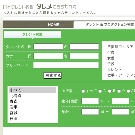
タレント名
氏
名
選択項目クリア
俳優
カナ
氏
名
女優
子役
フリーワード
タレント
歌手・アーティ
血液型
すべて
Ａ
Ｂ
Ｏ
A
生年(西暦)
年 〜
年
年齢
歳 〜
歳