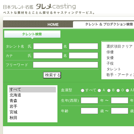
タレント名
氏
名
選択項目クリア
俳優
カナ
氏
名
女優
子役
フリーワード
タレント
歌手・アーティ
血液型
すべて
Ａ
Ｂ
Ｏ
A
生年(西暦)
年 〜
年
年齢
歳 〜
歳