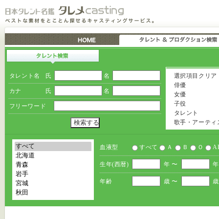
タレント名
氏
名
選択項目クリア
俳優
カナ
氏
名
女優
子役
フリーワード
タレント
歌手・アーティ
血液型
すべて
Ａ
Ｂ
Ｏ
A
生年(西暦)
年 〜
年
年齢
歳 〜
歳