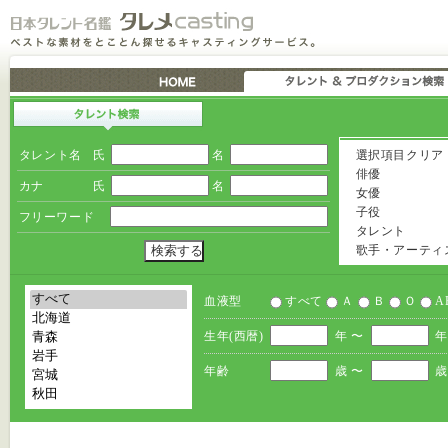
タレント名
氏
名
選択項目クリア
俳優
カナ
氏
名
女優
子役
フリーワード
タレント
歌手・アーティ
血液型
すべて
Ａ
Ｂ
Ｏ
A
生年(西暦)
年 〜
年
年齢
歳 〜
歳