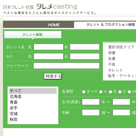
タレント名
氏
名
選択項目クリア
俳優
カナ
氏
名
女優
子役
フリーワード
タレント
歌手・アーティ
血液型
すべて
Ａ
Ｂ
Ｏ
A
生年(西暦)
年 〜
年
年齢
歳 〜
歳