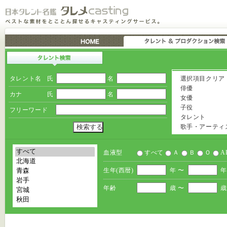
タレント名
氏
名
選択項目クリア
俳優
カナ
氏
名
女優
子役
フリーワード
タレント
歌手・アーティ
血液型
すべて
Ａ
Ｂ
Ｏ
A
生年(西暦)
年 〜
年
年齢
歳 〜
歳