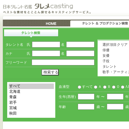
タレント名
氏
名
選択項目クリア
俳優
カナ
氏
名
女優
子役
フリーワード
タレント
歌手・アーティ
血液型
すべて
Ａ
Ｂ
Ｏ
A
生年(西暦)
年 〜
年
年齢
歳 〜
歳