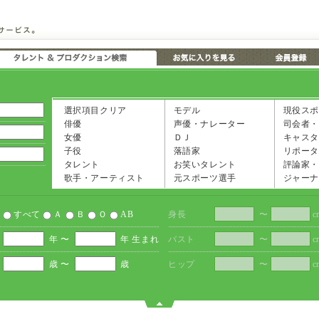
選択項目クリア
モデル
現役スポ
俳優
声優・ナレーター
司会者・
女優
ＤＪ
キャスタ
子役
落語家
リポータ
タレント
お笑いタレント
評論家・
歌手・アーティスト
元スポーツ選手
ジャーナ
すべて
Ａ
Ｂ
Ｏ
AB
身長
〜
c
年 〜
年 生まれ
バスト
〜
c
歳 〜
歳
ヒップ
〜
c