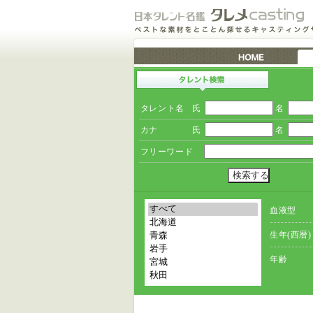
タレント名
氏
名
カナ
氏
名
フリーワード
血液型
生年(西暦)
年齢