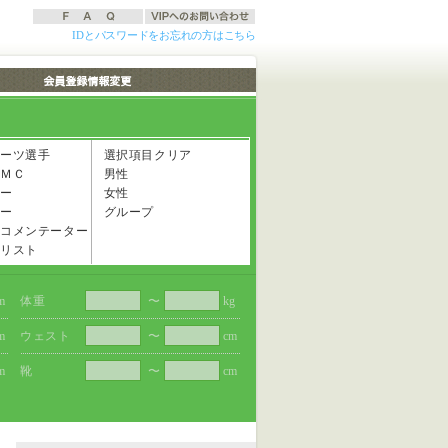
IDとパスワードをお忘れの方はこちら
ーツ選手
選択項目クリア
ＭＣ
男性
ー
女性
ー
グループ
コメンテーター
リスト
m
体重
〜
kg
m
ウェスト
〜
cm
m
靴
〜
cm