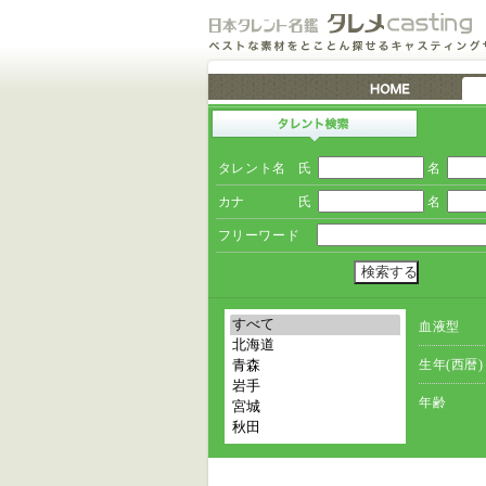
タレント名
氏
名
カナ
氏
名
フリーワード
血液型
生年(西暦)
年齢