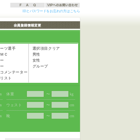
IDとパスワードをお忘れの方はこちら
ーツ選手
選択項目クリア
ＭＣ
男性
ー
女性
ー
グループ
コメンテーター
リスト
m
体重
〜
kg
m
ウェスト
〜
cm
m
靴
〜
cm