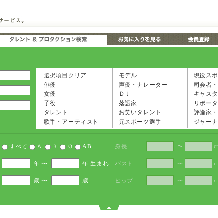
選択項目クリア
モデル
現役スポ
俳優
声優・ナレーター
司会者・
女優
ＤＪ
キャスタ
子役
落語家
リポータ
タレント
お笑いタレント
評論家・
歌手・アーティスト
元スポーツ選手
ジャーナ
すべて
Ａ
Ｂ
Ｏ
AB
身長
〜
c
年 〜
年 生まれ
バスト
〜
c
歳 〜
歳
ヒップ
〜
c