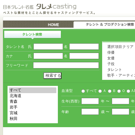
タレント名
氏
名
選択項目クリア
俳優
カナ
氏
名
女優
子役
フリーワード
タレント
歌手・アーティ
血液型
すべて
Ａ
Ｂ
Ｏ
A
生年(西暦)
年 〜
年
年齢
歳 〜
歳