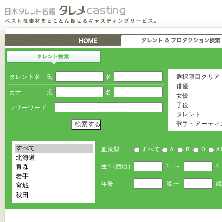
タレント名
氏
名
選択項目クリア
俳優
カナ
氏
名
女優
子役
フリーワード
タレント
歌手・アーティ
血液型
すべて
Ａ
Ｂ
Ｏ
A
生年(西暦)
年 〜
年
年齢
歳 〜
歳