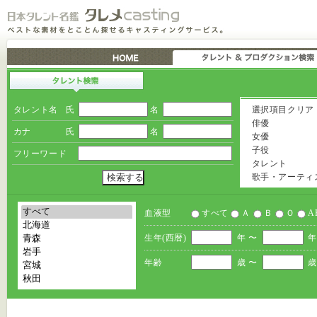
タレント名
氏
名
選択項目クリア
俳優
カナ
氏
名
女優
子役
フリーワード
タレント
歌手・アーティ
血液型
すべて
Ａ
Ｂ
Ｏ
A
生年(西暦)
年 〜
年
年齢
歳 〜
歳