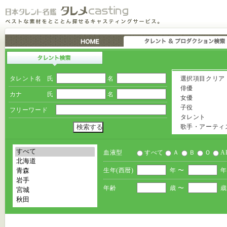
タレント名
氏
名
選択項目クリア
俳優
カナ
氏
名
女優
子役
フリーワード
タレント
歌手・アーティ
血液型
すべて
Ａ
Ｂ
Ｏ
A
生年(西暦)
年 〜
年
年齢
歳 〜
歳