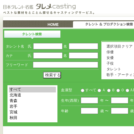
タレント名
氏
名
選択項目クリア
俳優
カナ
氏
名
女優
子役
フリーワード
タレント
歌手・アーティ
血液型
すべて
Ａ
Ｂ
Ｏ
A
生年(西暦)
年 〜
年
年齢
歳 〜
歳