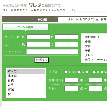
タレント名
氏
名
選択項目クリア
俳優
カナ
氏
名
女優
子役
フリーワード
タレント
歌手・アーティ
血液型
すべて
Ａ
Ｂ
Ｏ
A
生年(西暦)
年 〜
年
年齢
歳 〜
歳