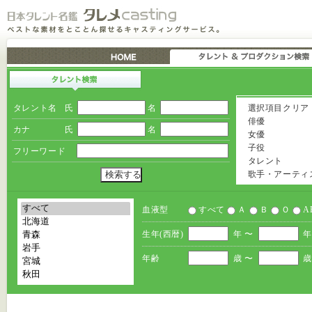
タレント名
氏
名
選択項目クリア
俳優
カナ
氏
名
女優
子役
フリーワード
タレント
歌手・アーティ
血液型
すべて
Ａ
Ｂ
Ｏ
A
生年(西暦)
年 〜
年
年齢
歳 〜
歳