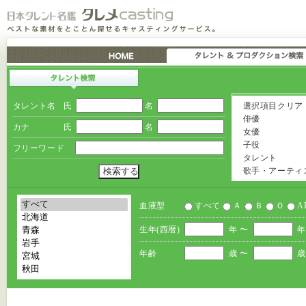
タレント名
氏
名
選択項目クリア
俳優
カナ
氏
名
女優
子役
フリーワード
タレント
歌手・アーティ
血液型
すべて
Ａ
Ｂ
Ｏ
A
生年(西暦)
年 〜
年
年齢
歳 〜
歳