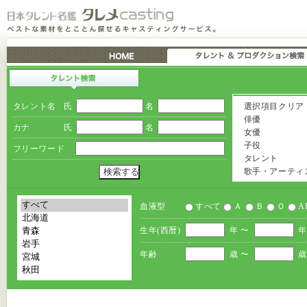
タレント名
氏
名
選択項目クリア
俳優
カナ
氏
名
女優
子役
フリーワード
タレント
歌手・アーティ
血液型
すべて
Ａ
Ｂ
Ｏ
A
生年(西暦)
年 〜
年
年齢
歳 〜
歳