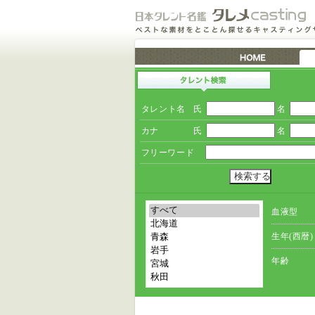
タレント名
氏
名
カナ
氏
名
フリーワード
血液型
生年(西暦)
年齢