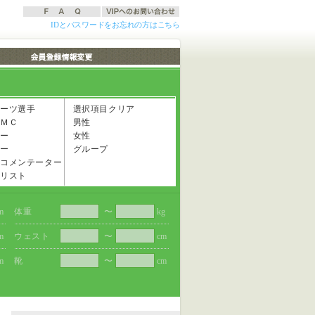
IDとパスワードをお忘れの方はこちら
ーツ選手
選択項目クリア
ＭＣ
男性
ー
女性
ー
グループ
コメンテーター
リスト
m
体重
〜
kg
m
ウェスト
〜
cm
m
靴
〜
cm