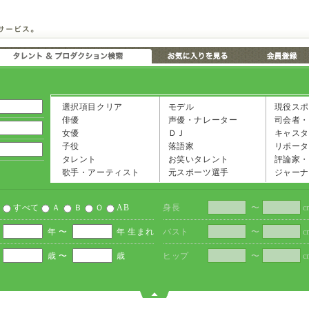
選択項目クリア
モデル
現役スポ
俳優
声優・ナレーター
司会者・
女優
ＤＪ
キャスタ
子役
落語家
リポータ
タレント
お笑いタレント
評論家・
歌手・アーティスト
元スポーツ選手
ジャーナ
すべて
Ａ
Ｂ
Ｏ
AB
身長
〜
c
年 〜
年 生まれ
バスト
〜
c
歳 〜
歳
ヒップ
〜
c