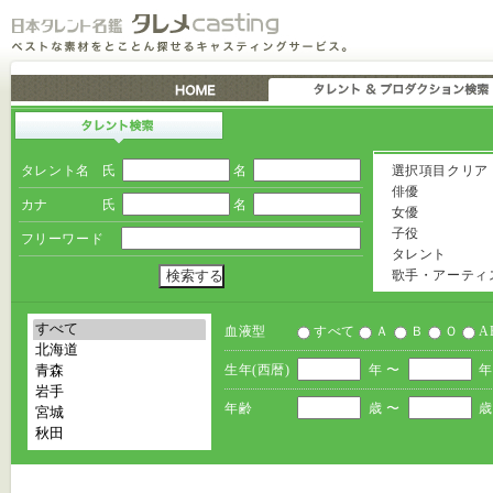
タレント名
氏
名
選択項目クリア
俳優
カナ
氏
名
女優
子役
フリーワード
タレント
歌手・アーティ
血液型
すべて
Ａ
Ｂ
Ｏ
A
生年(西暦)
年 〜
年
年齢
歳 〜
歳