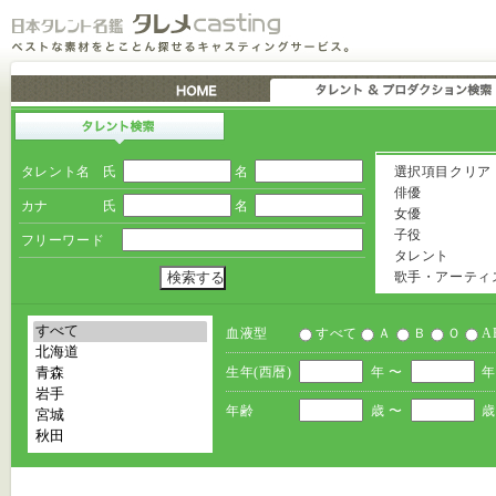
タレント名
氏
名
選択項目クリア
俳優
カナ
氏
名
女優
子役
フリーワード
タレント
歌手・アーティ
血液型
すべて
Ａ
Ｂ
Ｏ
A
生年(西暦)
年 〜
年
年齢
歳 〜
歳