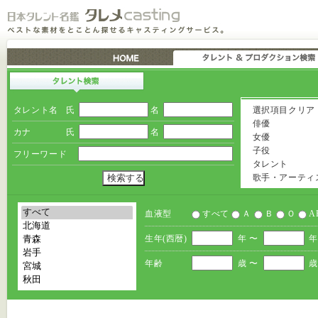
タレント名
氏
名
選択項目クリア
俳優
カナ
氏
名
女優
子役
フリーワード
タレント
歌手・アーティ
血液型
すべて
Ａ
Ｂ
Ｏ
A
生年(西暦)
年 〜
年
年齢
歳 〜
歳