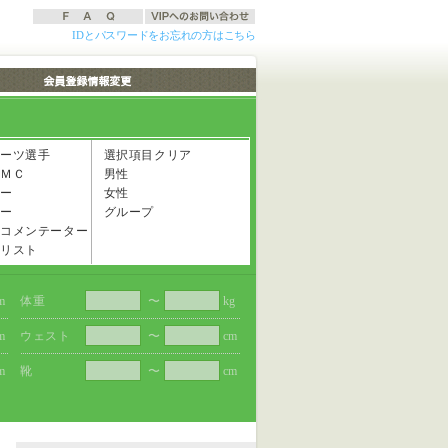
IDとパスワードをお忘れの方はこちら
ーツ選手
選択項目クリア
ＭＣ
男性
ー
女性
ー
グループ
コメンテーター
リスト
m
体重
〜
kg
m
ウェスト
〜
cm
m
靴
〜
cm