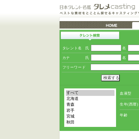
タレント名
氏
名
カナ
氏
名
フリーワード
血液型
生年(西暦)
年齢