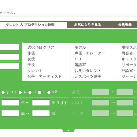
選択項目クリア
モデル
現役スポ
俳優
声優・ナレーター
司会者・
女優
ＤＪ
キャスタ
子役
落語家
リポータ
タレント
お笑いタレント
評論家・
歌手・アーティスト
元スポーツ選手
ジャーナ
すべて
Ａ
Ｂ
Ｏ
AB
身長
〜
c
年 〜
年 生まれ
バスト
〜
c
歳 〜
歳
ヒップ
〜
c