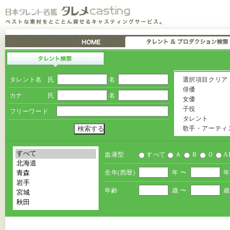
タレント名
氏
名
選択項目クリア
俳優
カナ
氏
名
女優
子役
フリーワード
タレント
歌手・アーティ
血液型
すべて
Ａ
Ｂ
Ｏ
A
生年(西暦)
年 〜
年
年齢
歳 〜
歳