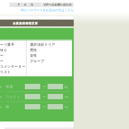
IDとパスワードをお忘れの方はこちら
ーツ選手
選択項目クリア
ＭＣ
男性
ー
女性
ー
グループ
コメンテーター
リスト
m
体重
〜
kg
m
ウェスト
〜
cm
m
靴
〜
cm