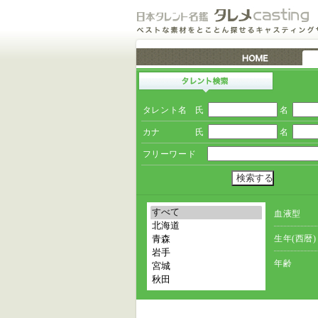
タレント名
氏
名
カナ
氏
名
フリーワード
血液型
生年(西暦)
年齢