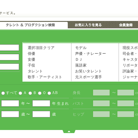
選択項目クリア
モデル
現役スポ
俳優
声優・ナレーター
司会者・
女優
ＤＪ
キャスタ
子役
落語家
リポータ
タレント
お笑いタレント
評論家・
歌手・アーティスト
元スポーツ選手
ジャーナ
すべて
Ａ
Ｂ
Ｏ
AB
身長
〜
c
年 〜
年 生まれ
バスト
〜
c
歳 〜
歳
ヒップ
〜
c