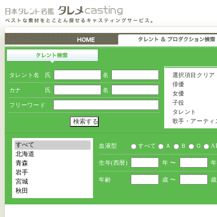
タレント名
氏
名
選択項目クリア
俳優
カナ
氏
名
女優
子役
フリーワード
タレント
歌手・アーティ
血液型
すべて
Ａ
Ｂ
Ｏ
A
生年(西暦)
年 〜
年
年齢
歳 〜
歳