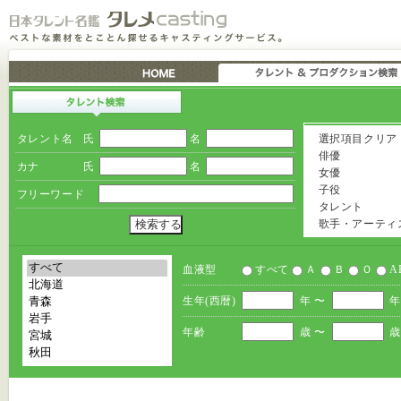
タレント名
氏
名
選択項目クリア
俳優
カナ
氏
名
女優
子役
フリーワード
タレント
歌手・アーティ
血液型
すべて
Ａ
Ｂ
Ｏ
A
生年(西暦)
年 〜
年
年齢
歳 〜
歳