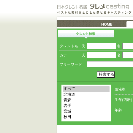
タレント名
氏
名
カナ
氏
名
フリーワード
血液型
生年(西暦)
年齢