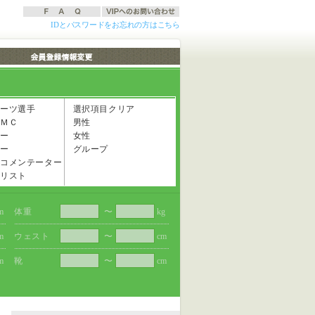
IDとパスワードをお忘れの方はこちら
ーツ選手
選択項目クリア
ＭＣ
男性
ー
女性
ー
グループ
コメンテーター
リスト
m
体重
〜
kg
m
ウェスト
〜
cm
m
靴
〜
cm