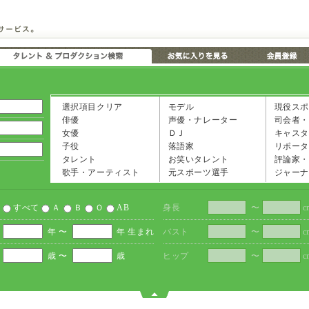
選択項目クリア
モデル
現役スポ
俳優
声優・ナレーター
司会者・
女優
ＤＪ
キャスタ
子役
落語家
リポータ
タレント
お笑いタレント
評論家・
歌手・アーティスト
元スポーツ選手
ジャーナ
すべて
Ａ
Ｂ
Ｏ
AB
身長
〜
c
年 〜
年 生まれ
バスト
〜
c
歳 〜
歳
ヒップ
〜
c