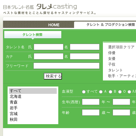
タレント名
氏
名
選択項目クリア
俳優
カナ
氏
名
女優
子役
フリーワード
タレント
歌手・アーティ
血液型
すべて
Ａ
Ｂ
Ｏ
A
生年(西暦)
年 〜
年
年齢
歳 〜
歳