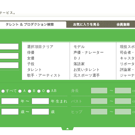
選択項目クリア
モデル
現役スポ
俳優
声優・ナレーター
司会者・
女優
ＤＪ
キャスタ
子役
落語家
リポータ
タレント
お笑いタレント
評論家・
歌手・アーティスト
元スポーツ選手
ジャーナ
すべて
Ａ
Ｂ
Ｏ
AB
身長
〜
c
年 〜
年 生まれ
バスト
〜
c
歳 〜
歳
ヒップ
〜
c