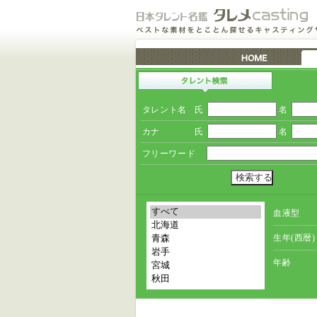
タレント名
氏
名
カナ
氏
名
フリーワード
血液型
生年(西暦)
年齢