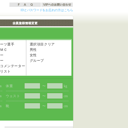
IDとパスワードをお忘れの方はこちら
ーツ選手
選択項目クリア
ＭＣ
男性
ー
女性
ー
グループ
コメンテーター
リスト
m
体重
〜
kg
m
ウェスト
〜
cm
m
靴
〜
cm