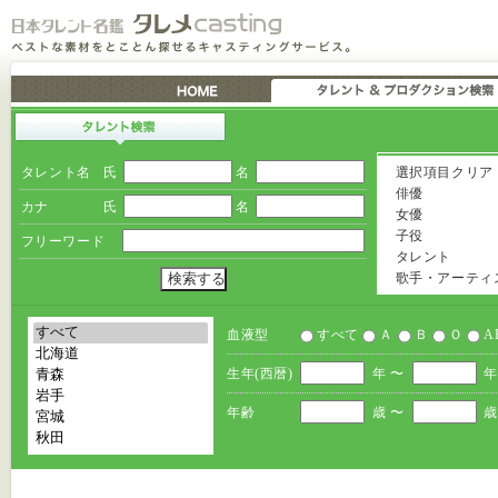
タレント名
氏
名
選択項目クリア
俳優
カナ
氏
名
女優
子役
フリーワード
タレント
歌手・アーティ
血液型
すべて
Ａ
Ｂ
Ｏ
A
生年(西暦)
年 〜
年
年齢
歳 〜
歳