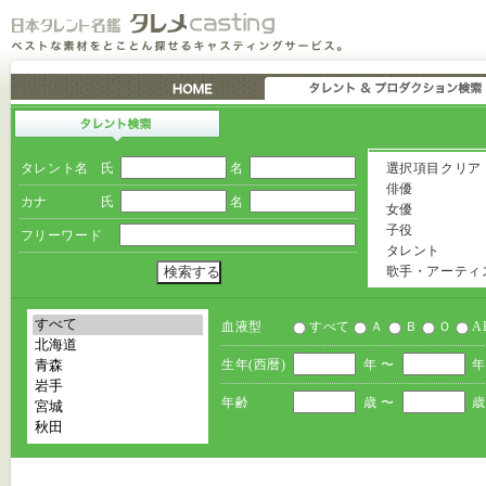
タレント名
氏
名
選択項目クリア
俳優
カナ
氏
名
女優
子役
フリーワード
タレント
歌手・アーティ
血液型
すべて
Ａ
Ｂ
Ｏ
A
生年(西暦)
年 〜
年
年齢
歳 〜
歳