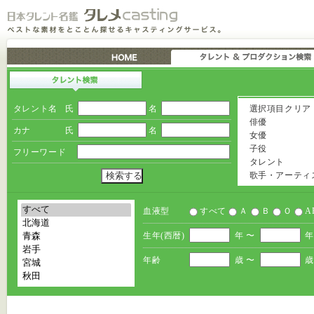
タレント名
氏
名
選択項目クリア
俳優
カナ
氏
名
女優
子役
フリーワード
タレント
歌手・アーティ
血液型
すべて
Ａ
Ｂ
Ｏ
A
生年(西暦)
年 〜
年
年齢
歳 〜
歳