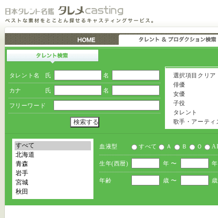
タレント名
氏
名
選択項目クリア
俳優
カナ
氏
名
女優
子役
フリーワード
タレント
歌手・アーティ
血液型
すべて
Ａ
Ｂ
Ｏ
A
生年(西暦)
年 〜
年
年齢
歳 〜
歳