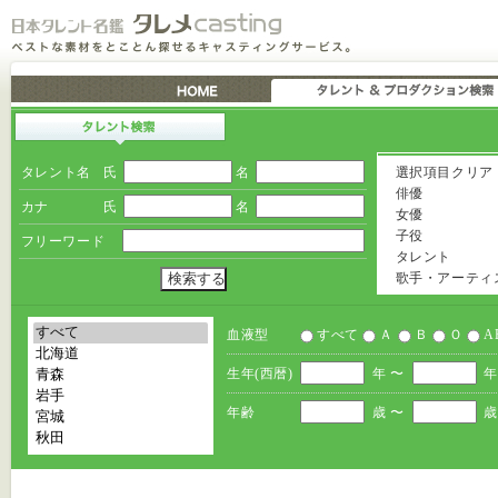
タレント名
氏
名
選択項目クリア
俳優
カナ
氏
名
女優
子役
フリーワード
タレント
歌手・アーティ
血液型
すべて
Ａ
Ｂ
Ｏ
A
生年(西暦)
年 〜
年
年齢
歳 〜
歳