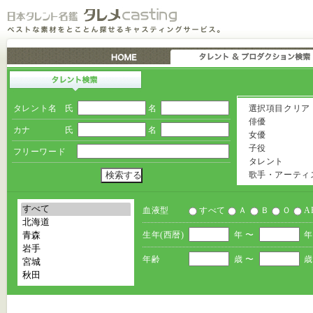
タレント名
氏
名
選択項目クリア
俳優
カナ
氏
名
女優
子役
フリーワード
タレント
歌手・アーティ
血液型
すべて
Ａ
Ｂ
Ｏ
A
生年(西暦)
年 〜
年
年齢
歳 〜
歳