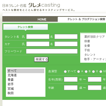
タレント名
氏
名
選択項目クリア
俳優
カナ
氏
名
女優
子役
フリーワード
タレント
歌手・アーティ
血液型
すべて
Ａ
Ｂ
Ｏ
A
生年(西暦)
年 〜
年
年齢
歳 〜
歳