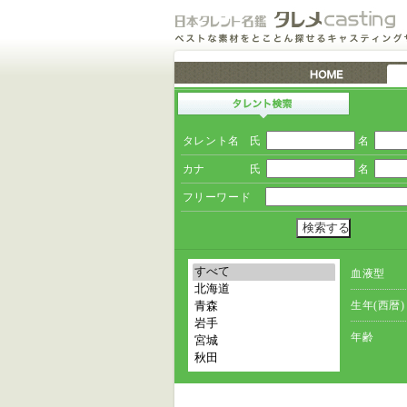
タレント名
氏
名
カナ
氏
名
フリーワード
血液型
生年(西暦)
年齢