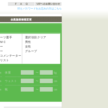
IDとパスワードをお忘れの方はこちら
ーツ選手
選択項目クリア
ＭＣ
男性
ー
女性
ー
グループ
コメンテーター
リスト
m
体重
〜
kg
m
ウェスト
〜
cm
m
靴
〜
cm