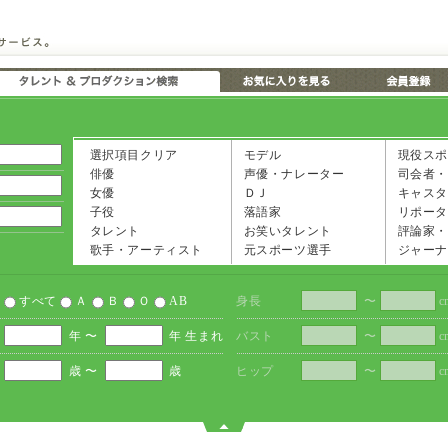
選択項目クリア
モデル
現役スポ
俳優
声優・ナレーター
司会者・
女優
ＤＪ
キャスタ
子役
落語家
リポータ
タレント
お笑いタレント
評論家・
歌手・アーティスト
元スポーツ選手
ジャーナ
すべて
Ａ
Ｂ
Ｏ
AB
身長
〜
c
年 〜
年 生まれ
バスト
〜
c
歳 〜
歳
ヒップ
〜
c